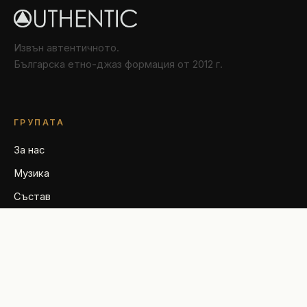
Извън автентичното.
Българска етно-джаз формация от 2012 г.
ГРУПАТА
За нас
Музика
Състав
Галерия
ФОНДАЦИЯТА
За нас