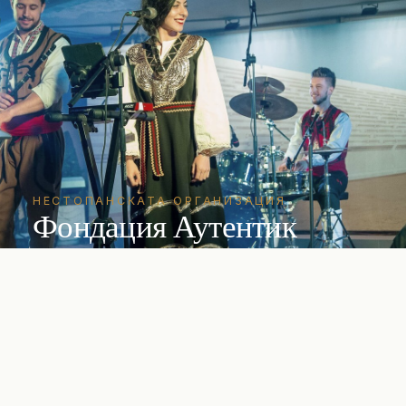
НЕСТОПАНСКАТА ОРГАНИЗАЦИЯ
Фондация Аутентик
Независима НПО, основана през 2018 г. Член
на JMI, представител на България за ЕТНО
България, организатор на World Fest Plovdiv
2019.
ВЛЕЗ
→