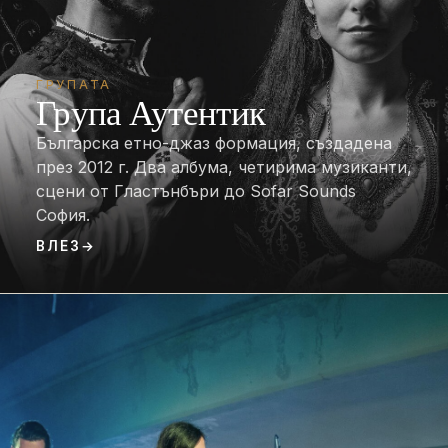
ГРУПАТА
Група Аутентик
Българска етно-джаз формация, създадена
през 2012 г. Два албума, четирима музиканти,
сцени от Гластънбъри до Sofar Sounds
София.
ВЛЕЗ
→