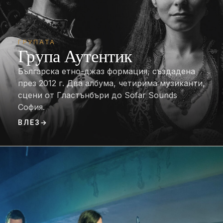
ГРУПАТА
Група Аутентик
Българска етно-джаз формация, създадена
през 2012 г. Два албума, четирима музиканти,
сцени от Гластънбъри до Sofar Sounds
София.
ВЛЕЗ
→