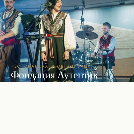
НЕСТОПАНСКАТА ОРГАНИЗАЦИЯ
Фондация Аутентик
Независима НПО, основана през 2018 г. Член
на JMI, представител на България за ЕТНО
България, организатор на World Fest Plovdiv
2019.
ВЛЕЗ
→