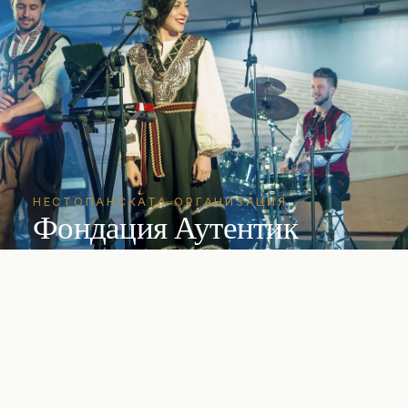
НЕСТОПАНСКАТА ОРГАНИЗАЦИЯ
Фондация Аутентик
Независима НПО, основана през 2018 г. Член
на JMI, представител на България за ЕТНО
България, организатор на World Fest Plovdiv
2019.
ВЛЕЗ
→