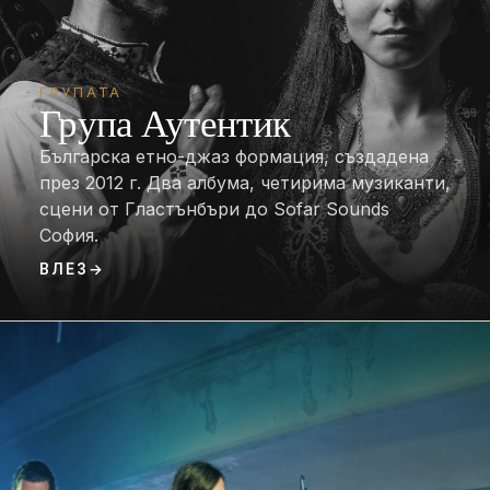
ГРУПАТА
Група Аутентик
Българска етно-джаз формация, създадена
през 2012 г. Два албума, четирима музиканти,
сцени от Гластънбъри до Sofar Sounds
София.
ВЛЕЗ
→