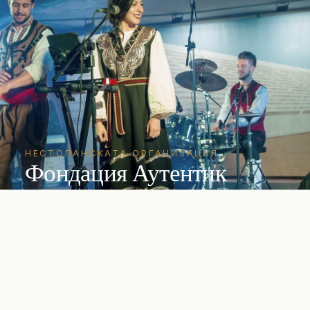
НЕСТОПАНСКАТА ОРГАНИЗАЦИЯ
Фондация Аутентик
Независима НПО, основана през 2018 г. Член
на JMI, представител на България за ЕТНО
България, организатор на World Fest Plovdiv
2019.
ВЛЕЗ
→