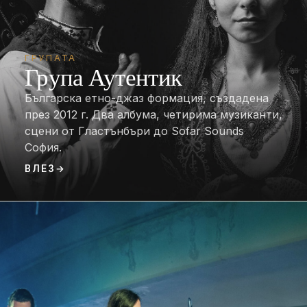
ГРУПАТА
Група Аутентик
Българска етно-джаз формация, създадена
през 2012 г. Два албума, четирима музиканти,
сцени от Гластънбъри до Sofar Sounds
София.
ВЛЕЗ
→